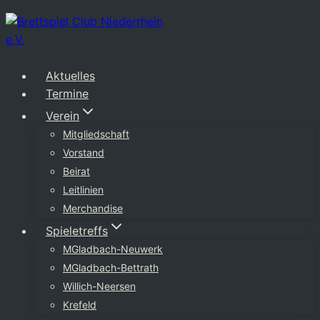
Zum
Inhalt
springen
Aktuelles
Termine
Verein
Mitgliedschaft
Vorstand
Beirat
Leitlinien
Merchandise
Spieletreffs
MGladbach-Neuwerk
MGladbach-Bettrath
Willich-Neersen
Krefeld