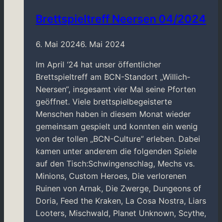
bemalen
beim
Brettspieltreff Neersen 04/2024
BCN
6. Mai 2024
6. Mai 2024
Im April ‘24 hat unser öffentlicher
Brettspieltreff am BCN-Standort „Willich-
Neersen“, insgesamt vier Mal seine Pforten
geöffnet. Viele brettspielbegeisterte
Menschen haben in diesem Monat wieder
gemeinsam gespielt und konnten ein wenig
von der tollen „BCN-Culture“ erleben. Dabei
kamen unter anderem die folgenden Spiele
auf den Tisch:Schwingenschlag, Mechs vs.
Minions, Custom Heroes, Die verlorenen
Ruinen von Arnak, Die Zwerge, Dungeons of
Doria, Feed the Kraken, La Cosa Nostra, Liars
Looters, Mischwald, Planet Unknown, Scythe,