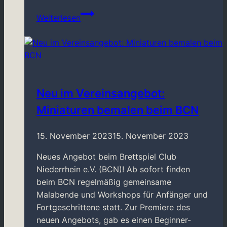
Erstes
Weiterlesen
Mitglied
für
den
Beirat
des
Brettspiel
Neu im Vereinsangebot:
Club
Miniaturen bemalen beim BCN
Niederrein
e.V.
15. November 2023
15. November 2023
Neues Angebot beim Brettspiel Club
Niederrhein e.V. (BCN)! Ab sofort finden
beim BCN regelmäßig gemeinsame
Malabende und Workshops für Anfänger und
Fortgeschrittene statt. Zur Premiere des
neuen Angebots, gab es einen Beginner-