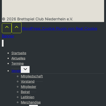
© 2026 Brettspiel Club Niederrhein e.V.
WordPress Cookie Plugin von Real Cookie
Banner
Startseite
Aktuelles
Termine
Untermenü
Verein
umschalten
Mitgliedschaft
Vorstand
Mitglieder
Beirat
Leitlinien
Merchandise