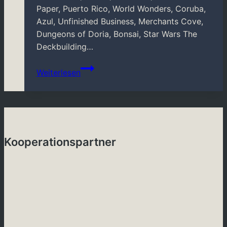
Paper, Puerto Rico, World Wonders, Coruba,
Azul, Unfinished Business, Merchants Cove,
Dungeons of Doria, Bonsai, Star Wars The
Deckbuilding…
Brettspieltreff
Weiterlesen
Willich-
Neersen
03/2024
Kooperationspartner
koop_spieloase
koop_bravenewworld
koop_allgames4youde
koop_bm
koop_spielzeit
koop_boardgamestuff
koop_maria_vda
koop_stmaria