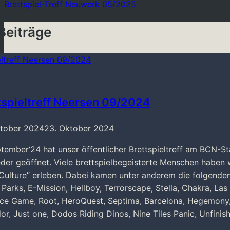
Brettspiel-Treff Neuwerk 05/2025
Beiträge
tspieltreff Neersen 09/2024
ktober 2024
23. Oktober 2024
tember‘24 hat unser öffentlicher Brettspieltreff am BCN-St
eder geöffnet. Viele brettspielbegeisterte Menschen haben
ulture“ erleben. Dabei kamen unter anderem die folgenden
 Parks, E-Mission, Hellboy, Terrorscape, Stella, Chakra, Las
ce Game, Root, HeroQuest, Septima, Barcelona, Hegemony,
or, Just one, Dodos Riding Dinos, Nine Tiles Panic, Unfini