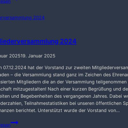
lesen
Treff
Neersen
06/2025
liederversammlung 2024
nuar 2025
19. Januar 2025
n 07.12.2024 hat der Vorstand zur zweiten Mitgliederversam
aden – die Versammlung stand ganz im Zeichen des Ehrenam
ssierten Mitgliedern die an der Versammlung teilgenommen 
schaft mitzugestalten! Nach einer kurzen Begrüßung und de
eiten und Begebenheiten des vergangenen Jahres. Dabei w
ederzahlen, Teilnahmestatistiken bei unseren öffentlichen Sp
nanzen berichtet. Unterstützt wurde der Vorstand von…
Mitgliederversammlung
lesen