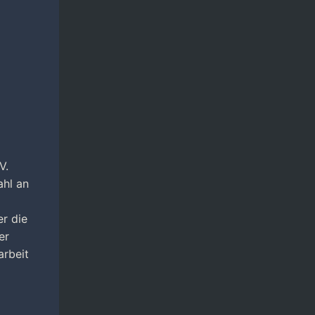
V.
ahl an
r die
er
arbeit