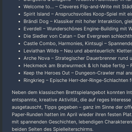
Welcome to… – Cleveres Flip-and-Write mit St
Spirit Island – Anspruchsvolles Koop-Spiel mit ei
Brändi Dog – Klassiker mit hoher Interaktion, gle
Everdell – Wunderschönes Engine-Building mit
Die Siedler von Catan – Der Evergreen schlechth
Castle Combo, Harmonies, Kintsugi – Spannende
Leviathan Wilds – Neu und abenteuerlich: Klette
Arche Nova – Strategischer Dauerbrenner rund
Heckmeck am Bratwurmeck & Ich habe fertig – F
Keep the Heroes Out – Dungeon-Crawler mal and
Ringkrieg – Epische Herr-der-Ringe-Schlachten f
Neben dem klassischen Brettspielangebot konnten Int
entspannte, kreative Aktivität, die auf reges Interess
ausgetauscht, Tipps gegeben – ganz im Sinne der off
Paper-Runden hatten im April wieder ihren festen Pl
mit spannenden Geschichten, lebendigen Charakteren 
beiden Seiten des Spielleiterschirms.