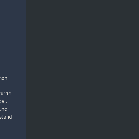
chen
wurde
ei.
 und
stand