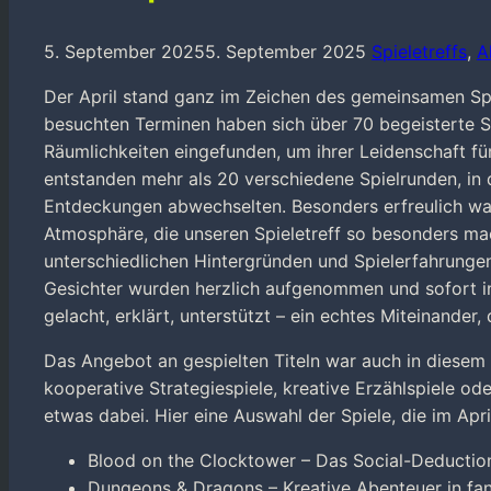
5. September 2025
5. September 2025
Spieletreffs
,
A
Der April stand ganz im Zeichen des gemeinsamen Spi
besuchten Terminen haben sich über 70 begeisterte Sp
Räumlichkeiten eingefunden, um ihrer Leidenschaft fü
entstanden mehr als 20 verschiedene Spielrunden, in 
Entdeckungen abwechselten. Besonders erfreulich war
Atmosphäre, die unseren Spieletreff so besonders ma
unterschiedlichen Hintergründen und Spielerfahrunge
Gesichter wurden herzlich aufgenommen und sofort in 
gelacht, erklärt, unterstützt – ein echtes Miteinander,
Das Angebot an gespielten Titeln war auch in diesem
kooperative Strategiespiele, kreative Erzählspiele o
etwas dabei. Hier eine Auswahl der Spiele, die im Apri
Blood on the Clocktower – Das Social-Deduction
Dungeons & Dragons – Kreative Abenteuer in fan