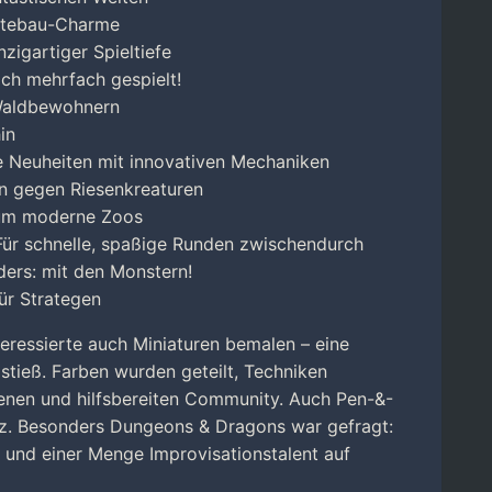
ädtebau-Charme
nzigartiger Spieltiefe
ich mehrfach gespielt!
 Waldbewohnern
in
 Neuheiten mit innovativen Mechaniken
rn gegen Riesenkreaturen
 um moderne Zoos
ür schnelle, spaßige Runden zwischendurch
ers: mit den Monstern!
ür Strategen
eressierte auch Miniaturen bemalen – eine
e stieß. Farben wurden geteilt, Techniken
enen und hilfsbereiten Community. Auch Pen-&-
atz. Besonders Dungeons & Dragons war gefragt:
und einer Menge Improvisationstalent auf