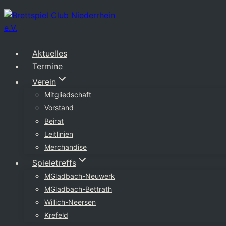
Zum
Inhalt
springen
Aktuelles
Termine
Verein
Mitgliedschaft
Vorstand
Beirat
Leitlinien
Merchandise
Spieletreffs
MGladbach-Neuwerk
MGladbach-Bettrath
Willich-Neersen
Krefeld