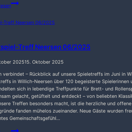
Brettspieltreff
lesen
Neersen
09/2024
tspiel-Treff Neersen 06/2025
tober 2025
15. Oktober 2025
n verbindet – Rückblick auf unsere Spieletreffs im Juni in W
treffs in Willich-Neersen über 120 begeisterte Spielerinnen
delten sich in lebendige Treffpunkte für Brett- und Rollen
sam gelacht, getüftelt und entdeckt – von beliebten Klass
sere Treffen besonders macht, ist die herzliche und offen
gründe fanden mühelos zueinander. Neue Gäste wurden freun
htes Gemeinschaftsgefühl…
Brettspiel-