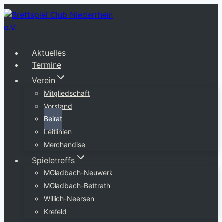
Zum
Inhalt
springen
Aktuelles
Termine
Verein
Mitgliedschaft
Vorstand
Beirat
Leitlinien
Merchandise
Spieletreffs
MGladbach-Neuwerk
MGladbach-Bettrath
Willich-Neersen
Krefeld