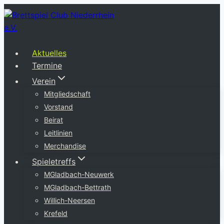
Zum
Inhalt
springen
Aktuelles
Termine
Verein
Mitgliedschaft
Vorstand
Beirat
Leitlinien
Merchandise
Spieletreffs
MGladbach-Neuwerk
MGladbach-Bettrath
Willich-Neersen
Krefeld