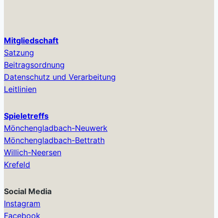
Mitgliedschaft
Satzung
Beitragsordnung
Datenschutz und Verarbeitung
Leitlinien
Spieletreffs
Mönchengladbach-Neuwerk
Mönchengladbach-Bettrath
Willich-Neersen
Krefeld
Social Media
Instagram
Facebook