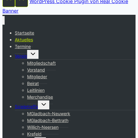
WordPress Cookie Plugin von Real Cookie
Banner
Startseite
Aktuelles
Termine
Untermenü
Verein
umschalten
Mitgliedschaft
Vorstand
Mitglieder
Beirat
Leitlinien
Merchandise
Untermenü
Spieletreffs
umschalten
MGladbach-Neuwerk
MGladbach-Bettrath
Willich-Neersen
Krefeld