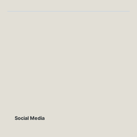
Mitgliedschaft
Satzung
Beitragsordnung
Datenschutz und Verarbeitung
Leitlinien
Spieletreffs
Mönchengladbach-Neuwerk
Mönchengladbach-Bettrath
Willich-Neersen
Krefeld
Social Media
Instagram
Facebook