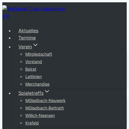
Zum
Inhalt
springen
Aktuelles
Termine
Verein
Mitgliedschaft
Vorstand
Beirat
Leitlinien
Merchandise
Spieletreffs
MGladbach-Neuwerk
MGladbach-Bettrath
Willich-Neersen
Krefeld