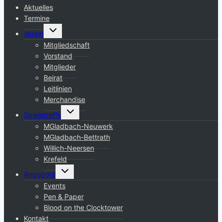
Aktuelles
Termine
Untermenü
Verein
umschalten
Mitgliedschaft
Vorstand
Mitglieder
Beirat
Leitlinien
Merchandise
Untermenü
Spieletreffs
umschalten
MGladbach-Neuwerk
MGladbach-Bettrath
Willich-Neersen
Krefeld
Untermenü
Angebote
umschalten
Events
Pen & Paper
Blood on the Clocktower
Kontakt