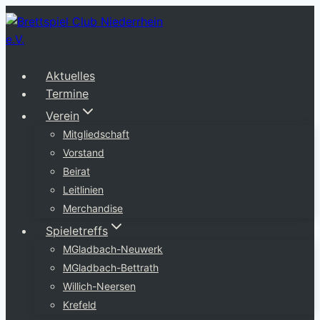
Zum
Inhalt
springen
Aktuelles
Termine
Verein
Mitgliedschaft
Vorstand
Beirat
Leitlinien
Merchandise
Spieletreffs
MGladbach-Neuwerk
MGladbach-Bettrath
Willich-Neersen
Krefeld