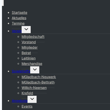
Startseite
Aktuelles
Termine
Untermenü
Verein
umschalten
Mitgliedschaft
Vorstand
Mitglieder
Beirat
Leitlinien
Merchandise
Untermenü
Spieletreffs
umschalten
MGladbach-Neuwerk
MGladbach-Bettrath
Willich-Neersen
Krefeld
Untermenü
Angebote
umschalten
Events