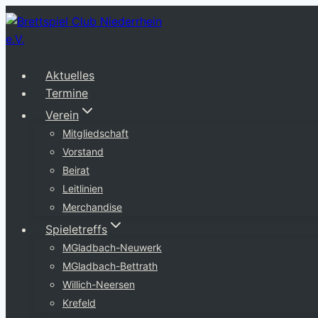
Zum
Inhalt
springen
Aktuelles
Termine
Verein
Mitgliedschaft
Vorstand
Beirat
Leitlinien
Merchandise
Spieletreffs
MGladbach-Neuwerk
MGladbach-Bettrath
Willich-Neersen
Krefeld