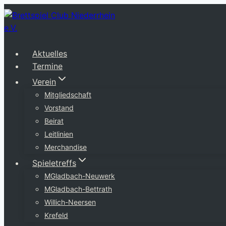
Zum
Inhalt
springen
Aktuelles
Termine
Verein
Mitgliedschaft
Vorstand
Beirat
Leitlinien
Merchandise
Spieletreffs
MGladbach-Neuwerk
MGladbach-Bettrath
Willich-Neersen
Krefeld