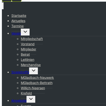
Startseite
Aktuelles
Termine
Untermenü
Verein
umschalten
Mitgliedschaft
Vorstand
Mitglieder
Beirat
Leitlinien
Merchandise
Untermenü
Spieletreffs
umschalten
MGladbach-Neuwerk
MGladbach-Bettrath
Willich-Neersen
Krefeld
Untermenü
Angebote
umschalten
Events