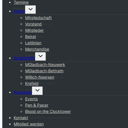
Termine
Untermenü
Verein
umschalten
Mitgliedschaft
Vorstand
Mitglieder
Beirat
Leitlinien
Merchandise
Untermenü
Spieletreffs
umschalten
MGladbach-Neuwerk
MGladbach-Bettrath
Willich-Neersen
Krefeld
Untermenü
Angebote
umschalten
Events
Pen & Paper
Blood on the Clocktower
Kontakt
Mitglied werden