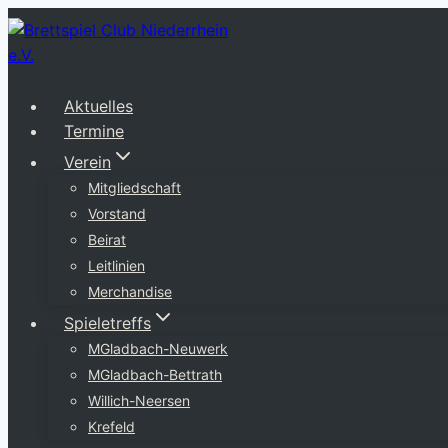
Zum
Inhalt
springen
Aktuelles
Termine
Verein
Mitgliedschaft
Vorstand
Beirat
Leitlinien
Merchandise
Spieletreffs
MGladbach-Neuwerk
MGladbach-Bettrath
Willich-Neersen
Krefeld