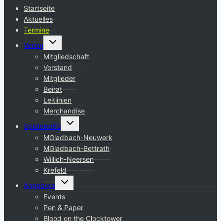
Startseite
Aktuelles
Termine
Untermenü
Verein
umschalten
Mitgliedschaft
Vorstand
Mitglieder
Beirat
Leitlinien
Merchandise
Untermenü
Spieletreffs
umschalten
MGladbach-Neuwerk
MGladbach-Bettrath
Willich-Neersen
Krefeld
Untermenü
Angebote
umschalten
Events
Pen & Paper
Blood on the Clocktower