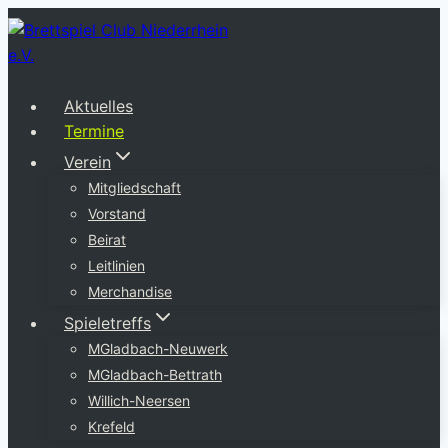
Zum
Inhalt
springen
Aktuelles
Termine
Verein
Mitgliedschaft
Vorstand
Beirat
Leitlinien
Merchandise
Spieletreffs
MGladbach-Neuwerk
MGladbach-Bettrath
Willich-Neersen
Krefeld