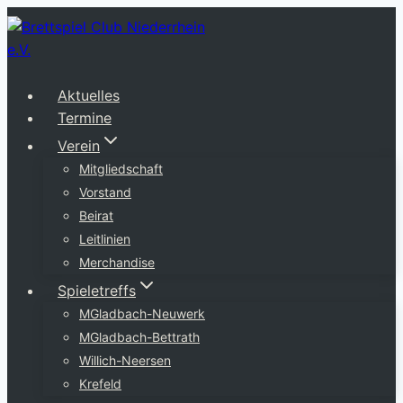
Zum
Inhalt
springen
Aktuelles
Termine
Verein
Mitgliedschaft
Vorstand
Beirat
Leitlinien
Merchandise
Spieletreffs
MGladbach-Neuwerk
MGladbach-Bettrath
Willich-Neersen
Krefeld