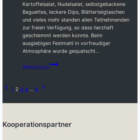
Kartoffelsalat, Nudelsalat, selbstgebackene
Baguettes, leckere Dips, Blätterteigtaschen
und vieles mehr standen allen Teilnehmenden
zur freien Verfügung, so dass herzhaft
geschlemmt werden konnte. Beim
ausgiebigen Festmahl in vorfreudiger
Atmosphäre wurde gequatscht…
BCN-
Weiterlesen
Wochenende
04/2024
Vorherige
Nächste
Seitennavigation
1
2
3
4
…
6
Seite
Seite
Kooperationspartner