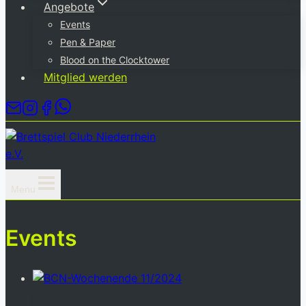
Angebote
Events
Pen & Paper
Blood on the Clocktower
Mitglied werden
Menu
Events