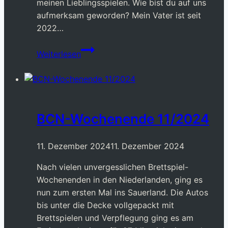
meinen Lieblingsspielen. Wie bist du auf uns
aufmerksam geworden? Mein Vater ist seit
2022…
Der
Weiterlesen
BCN
wächst
auch
in
2024
BCN-Wochenende 11/2024
11. Dezember 2024
11. Dezember 2024
Nach vielen unvergesslichen Brettspiel-
Wochenenden in den Niederlanden, ging es
nun zum ersten Mal ins Sauerland. Die Autos
bis unter die Decke vollgepackt mit
Brettspielen und Verpflegung ging es am