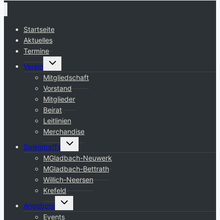
Startseite
Aktuelles
Termine
Untermenü
Verein
umschalten
Mitgliedschaft
Vorstand
Mitglieder
Beirat
Leitlinien
Merchandise
Untermenü
Spieletreffs
umschalten
MGladbach-Neuwerk
MGladbach-Bettrath
Willich-Neersen
Krefeld
Untermenü
Angebote
umschalten
Events