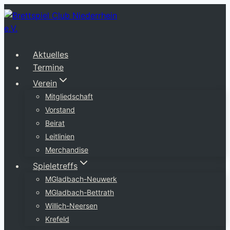
Zum
Inhalt
springen
Aktuelles
Termine
Verein
Mitgliedschaft
Vorstand
Beirat
Leitlinien
Merchandise
Spieletreffs
MGladbach-Neuwerk
MGladbach-Bettrath
Willich-Neersen
Krefeld