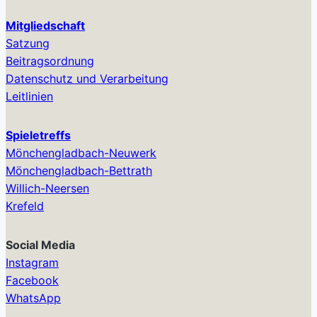
Mitgliedschaft
Satzung
Beitragsordnung
Datenschutz und Verarbeitung
Leitlinien
Spieletreffs
Mönchengladbach-Neuwerk
Mönchengladbach-Bettrath
Willich-Neersen
Krefeld
Social Media
Instagram
Facebook
WhatsApp