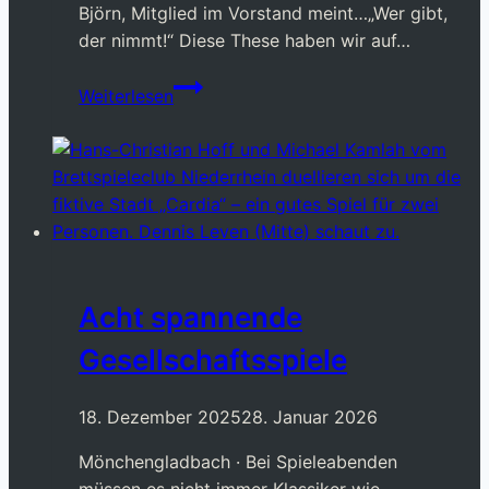
Björn, Mitglied im Vorstand meint…„Wer gibt,
der nimmt!“ Diese These haben wir auf…
Tag
Weiterlesen
des
Ehrenamts
beim
BCN
Acht spannende
Gesellschaftsspiele
18. Dezember 2025
28. Januar 2026
Mönchengladbach · Bei Spieleabenden