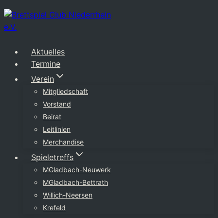
Zum
Inhalt
springen
Aktuelles
Termine
Verein
Mitgliedschaft
Vorstand
Beirat
Leitlinien
Merchandise
Spieletreffs
MGladbach-Neuwerk
MGladbach-Bettrath
Willich-Neersen
Krefeld