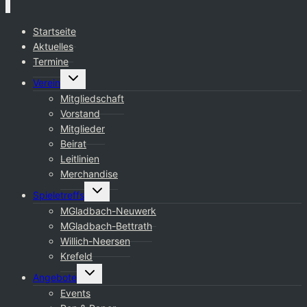
Startseite
Aktuelles
Termine
Untermenü
Verein
umschalten
Mitgliedschaft
Vorstand
Mitglieder
Beirat
Leitlinien
Merchandise
Untermenü
Spieletreffs
umschalten
MGladbach-Neuwerk
MGladbach-Bettrath
Willich-Neersen
Krefeld
Untermenü
Angebote
umschalten
Events