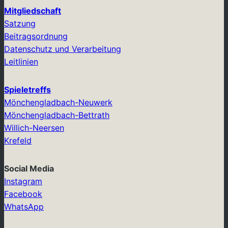
Mitgliedschaft
Satzung
Beitragsordnung
Datenschutz und Verarbeitung
Leitlinien
Spieletreffs
Mönchengladbach-Neuwerk
Mönchengladbach-Bettrath
Willich-Neersen
Krefeld
Social Media
Instagram
Facebook
WhatsApp