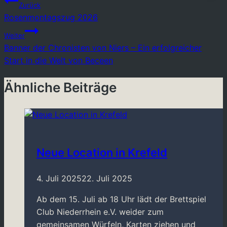
Beitragsnavigation
Zurück
Rosenmontagszug 2026
Weiter
Banner der Chronisten von Niers – Ein erfolgreicher
Start in die Welt von Beceen
Ähnliche Beiträge
Neue Location in Krefeld
4. Juli 2025
22. Juli 2025
Ab dem 15. Juli ab 18 Uhr lädt der Brettspiel
Club Niederrhein e.V. weider zum
gemeinsamen Würfeln, Karten ziehen und