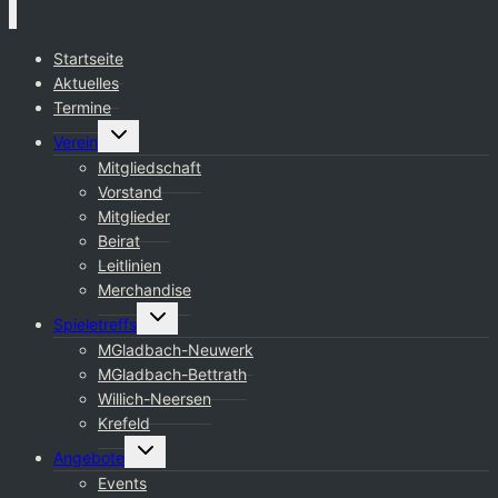
Startseite
Aktuelles
Termine
Untermenü
Verein
umschalten
Mitgliedschaft
Vorstand
Mitglieder
Beirat
Leitlinien
Merchandise
Untermenü
Spieletreffs
umschalten
MGladbach-Neuwerk
MGladbach-Bettrath
Willich-Neersen
Krefeld
Untermenü
Angebote
umschalten
Events