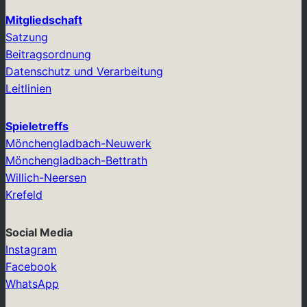
Mitgliedschaft
Satzung
Beitragsordnung
Datenschutz und Verarbeitung
Leitlinien
Spieletreffs
Mönchengladbach-Neuwerk
Mönchengladbach-Bettrath
Willich-Neersen
Krefeld
Social Media
Instagram
Facebook
WhatsApp