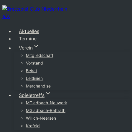
Zum
Inhalt
springen
Aktuelles
Termine
Verein
Mitgliedschaft
Vorstand
Beirat
Leitlinien
Merchandise
Spieletreffs
MGladbach-Neuwerk
MGladbach-Bettrath
Willich-Neersen
Krefeld