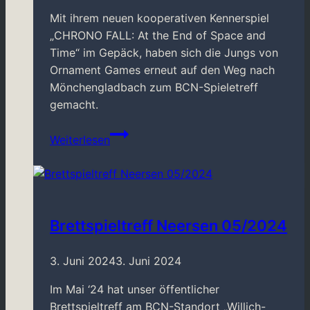
Mit ihrem neuen kooperativen Kennerspiel
„CHRONO FALL: At the End of Space and
Time“ im Gepäck, haben sich die Jungs von
Ornament Games erneut auf den Weg nach
Mönchengladbach zum BCN-Spieletreff
gemacht.
Ornament
Weiterlesen
Games
zu
Gast
beim
BCN
Brettspieltreff Neersen 05/2024
3. Juni 2024
3. Juni 2024
Im Mai ‘24 hat unser öffentlicher
Brettspieltreff am BCN-Standort „Willich-