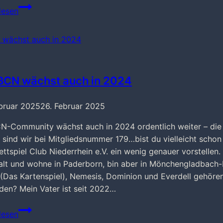
Weitere
lesen
Räume
für
den
BCN
BCN wächst auch in 2024
bruar 2025
26. Februar 2025
N-Community wächst auch in 2024 ordentlich weiter – die
l sind wir bei Mitgliedsnummer 179…bist du vielleicht scho
ettspiel Club Niederrhein e.V. ein wenig genauer vorstellen.
alt und wohne in Paderborn, bin aber in Mönchengladbach-
(Das Kartenspiel), Nemesis, Dominion und Everdell gehören
en? Mein Vater ist seit 2022…
Der
lesen
BCN