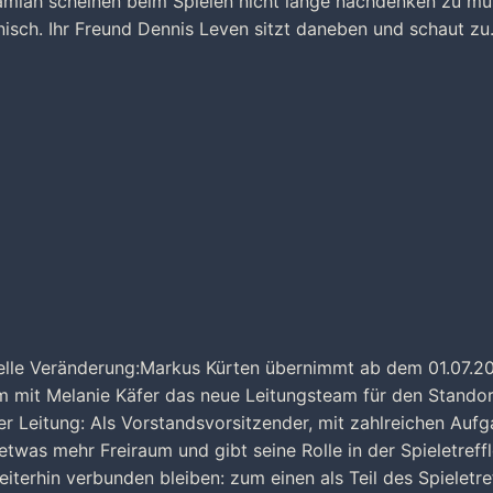
d Kamlah scheinen beim Spielen nicht lange nachdenken zu mü
nisch. Ihr Freund Dennis Leven sitzt daneben und schaut zu
nelle Veränderung:Markus Kürten übernimmt ab dem 01.07.2
am mit Melanie Käfer das neue Leitungsteam für den Stando
er Leitung: Als Vorstandsvorsitzender, mit zahlreichen Auf
etwas mehr Freiraum und gibt seine Rolle in der Spieletreff
terhin verbunden bleiben: zum einen als Teil des Spieletre