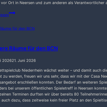
vor Ort in Neersen und zum anderen als Verantwortlicher
Veränderung
lesen
in
der
Spieletreffleitung
Neersen
ere Räume für den BCN
ni 2026
21. Juni 2026
ettspielclub Niederrhein wächst weiter – und damit auch d
t zu werden, freuen wir uns sehr, dass wir mit der Casa Nee
sangebot erschließen konnten. Der Bedarf an weiteren Spie
ers bei unserem öffentlichen Spieletreff in Neersen konnt
zelnen Terminen durften wir über bereits 80 Teilnehmerinn
 auch dazu, dass zeitweise kein freier Platz an den Spiel