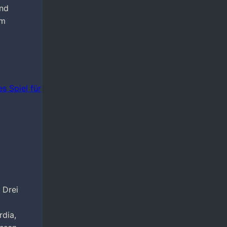
und
am
 Drei
rdia,