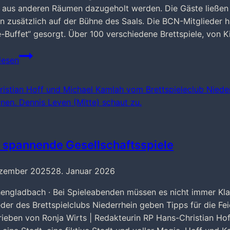
 aus anderen Räumen dazugeholt werden. Die Gäste ließen s
en zusätzlich auf der Bühne des Saals. Die BCN-Mitglieder 
e-Buffet“ gesorgt. Über 100 verschiedene Brettspiele, von 
„Stadt
lesen
Land
Spielt!“
2024
 spannende Gesellschaftsspiele
ezember 2025
28. Januar 2026
ngladbach · Bei Spieleabenden müssen es nicht immer Klas
eder des Brettspielclubs Niederrhein geben Tipps für die Feie
ieben von Ronja Wirts | Redakteurin RP Hans-Christian Hof