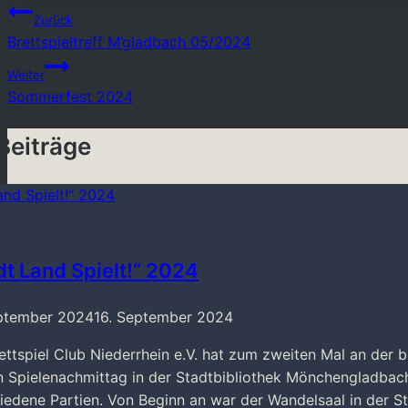
Beitragsnavigation
Zurück
Brettspieltreff M’gladbach 05/2024
Weiter
Sommerfest 2024
Beiträge
dt Land Spielt!“ 2024
eptember 2024
16. September 2024
ettspiel Club Niederrhein e.V. hat zum zweiten Mal an der 
 Spielenachmittag in der Stadtbibliothek Mönchengladbach
iedene Partien. Von Beginn an war der Wandelsaal in der Sta