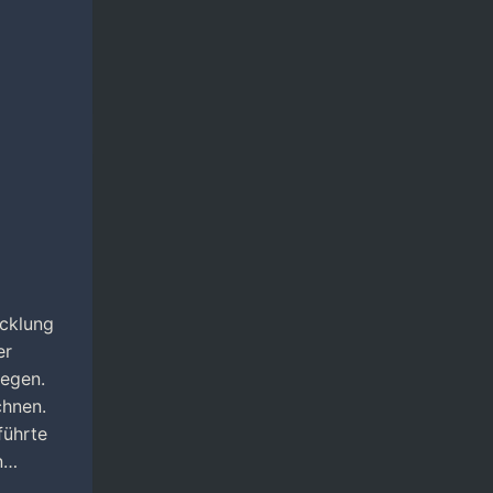
icklung
er
iegen.
chnen.
führte
an…