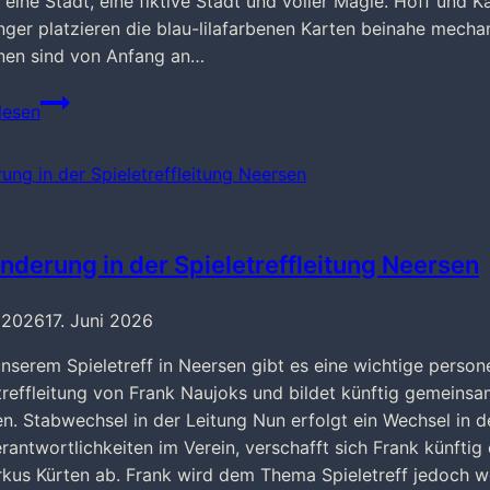
t eine Stadt, eine fiktive Stadt und voller Magie. Hoff un
inger platzieren die blau-lilafarbenen Karten beinahe mecha
nen sind von Anfang an…
Acht
lesen
spannende
Gesellschaftsspiele
nderung in der Spieletreffleitung Neersen
i 2026
17. Juni 2026
nserem Spieletreff in Neersen gibt es eine wichtige perso
treffleitung von Frank Naujoks und bildet künftig gemeins
n. Stabwechsel in der Leitung Nun erfolgt ein Wechsel in d
rantwortlichkeiten im Verein, verschafft sich Frank künftig 
kus Kürten ab. Frank wird dem Thema Spieletreff jedoch wei