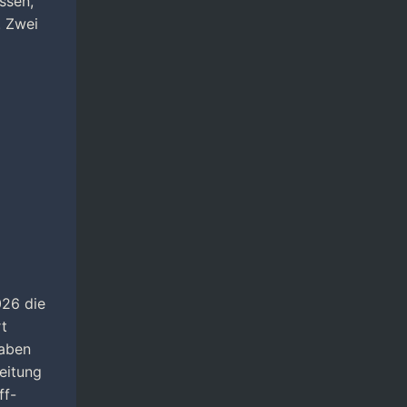
ssen,
. Zwei
026 die
rt
gaben
leitung
ff-