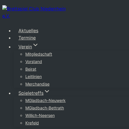
Zum
Inhalt
springen
Aktuelles
Termine
Verein
Mitgliedschaft
Vorstand
Beirat
Leitlinien
Merchandise
Spieletreffs
MGladbach-Neuwerk
MGladbach-Bettrath
Willich-Neersen
Krefeld