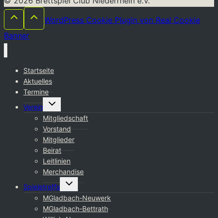
© 2026 Brettspiel Club Niederrhein e.V.
WordPress Cookie Plugin von Real Cookie
Banner
Startseite
Aktuelles
Termine
Untermenü
Verein
umschalten
Mitgliedschaft
Vorstand
Mitglieder
Beirat
Leitlinien
Merchandise
Untermenü
Spieletreffs
umschalten
MGladbach-Neuwerk
MGladbach-Bettrath