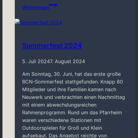
BCN-
Weiterlesen
Mitglieder
als
Besucher
auf
der
Sommerfest 2024
SPIEL
und
5. Juli 2024
7. August 2024
aktiv
beim
Am Sonntag, 30. Juni, hat das erste große
Meet
BCN-Sommerfest stattgefunden. Knapp 80
and
Mitglieder und ihre Familien kamen nach
Play
Neuwerk und verbrachten einen Nachmittag
mit einem abwechslungsreichen
Rahmenprogramm. Rund um das Pfarrheim
waren verschiedene Stationen mit
Outdoorspielen für Groß und Klein
aufgebaut. Das Angebot reichte von