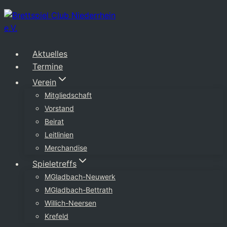
Zum
Inhalt
springen
Aktuelles
Termine
Verein
Mitgliedschaft
Vorstand
Beirat
Leitlinien
Merchandise
Spieletreffs
MGladbach-Neuwerk
MGladbach-Bettrath
Willich-Neersen
Krefeld